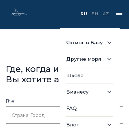
Чартер яхт по всему миру
RU
EN
AZ
Яхтинг в Баку
Другие моря
Где, когда и какую яхту
Школа
Вы хотите арендовать
Бизнесу
Где
FAQ
Блог