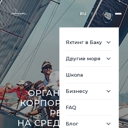
RU
EN
AZ
Яхтинг в Баку
Другие моря
Школа
ОРГАНИЗАЦИЯ
Бизнесу
КОРПОРАТИВНЫХ
FAQ
РЕГАТ
НА СРЕДИЗЕМНОМ
Блог