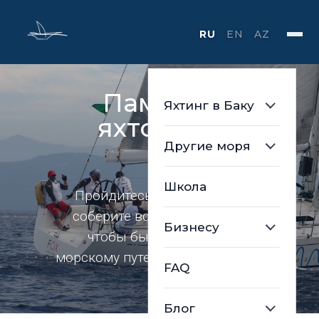
RU
EN
AZ
Памятка
Яхтинг в Баку
яхтсмена
Другие моря
Школа
Пройдитесь по чек-листу и
соберите все необходимое,
Бизнесу
чтобы быть готовым к
морскому путешествию на 100%
FAQ
Блог