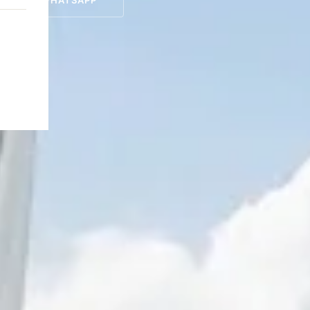
САТЬ В WHATSAPP