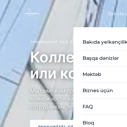
Bakıda y
Bakıda yelkənçili
ТИМБИЛДИНГ ПОД ПАРУСОМ
Коллектив
Başqa dənizlər
или команда
Məktəb
Мы поможем продемонстрировать н
Biznes üçün
возможности вашего коллектива и 
сотрудникам, что они — настоящая 
FAQ
Bloq