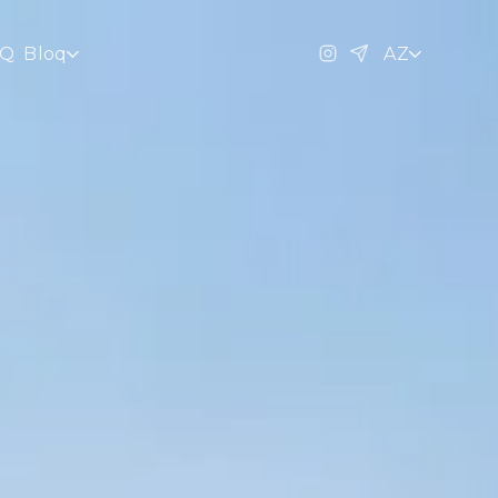
AQ
Bloq
AZ