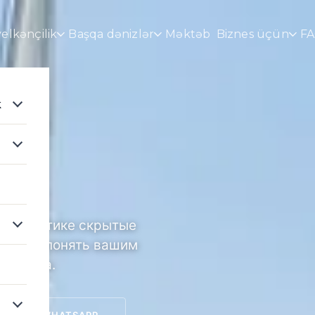
elkənçilik
Başqa dənizlər
Məktəb
Biznes üçün
F
k
?
а практике скрытые
помочь понять вашим
команда.