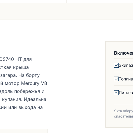
Включе
 CS740 HT для
Экипа
сткая крыша
загара. На борту
Топлив
й мотор Mercury V8
вдоль побережья и
Питьев
 купания. Идеальна
сии или выхода на
Яхта обор
спасатель