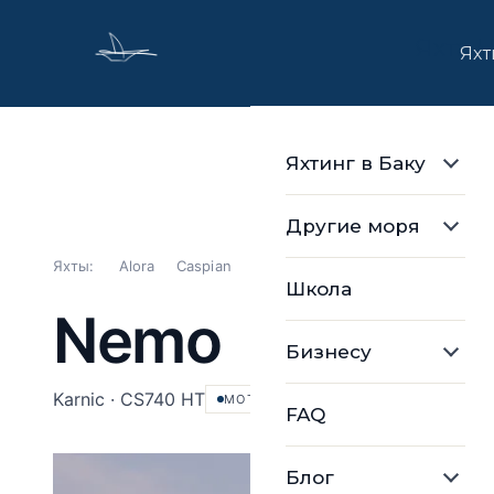
Яхта 
Яхт
Яхтинг в Баку
Другие моря
Яхты:
Alora
Caspian
Amina
Nemo
Seaesta
Lom
Школа
Nemo
Бизнесу
Karnic · CS740 HT
МОТОРНАЯ
FAQ
Блог