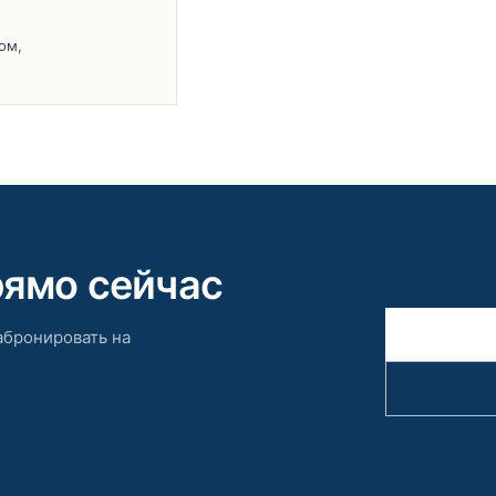
ом,
рямо сейчас
абронировать на