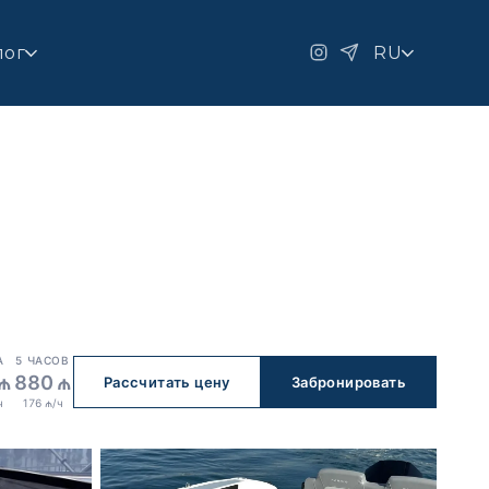
лог
RU
А
5 ЧАСОВ
₼
880 ₼
Рассчитать цену
Забронировать
ч
176 ₼/ч